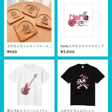
えのきどちゃんウッドコース
NaNaえのきどロゴマグカップ
ター
¥500
¥3,000
君も今日からベーシストTシャ
えのきどちゃんTシャツ