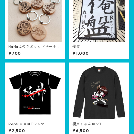
NaNaえのきどウッドキーホル
俺盤
ダー
¥700
¥1,000
Reptile ロゴTシャツ
榎戸ちゃんロンT
¥2,500
¥6,500