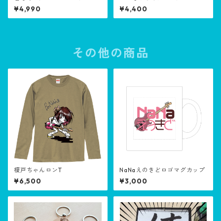
ツ
¥4,990
¥4,400
その他の商品
榎戸ちゃんロンT
NaNaえのきどロゴマグカップ
¥6,500
¥3,000