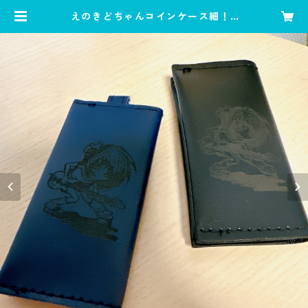
えのきどちゃんコインケース細！ |
NaNaえのきど