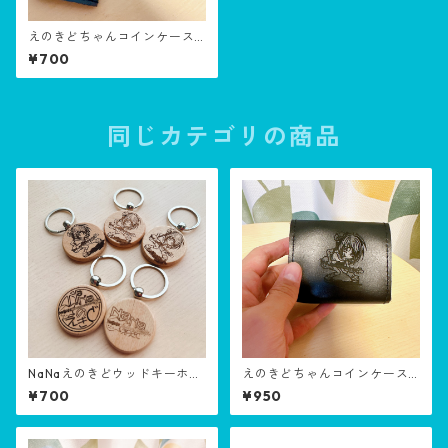
えのきどちゃんコインケース
細！
¥700
同じカテゴリの商品
NaNaえのきどウッドキーホル
えのきどちゃんコインケース 2
ダー
面彫刻
¥700
¥950