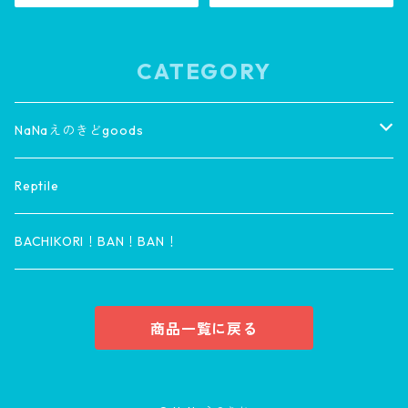
CATEGORY
NaNaえのきどgoods
wear
Reptile
HOME goods
BACHIKORI！BAN！BAN！
商品一覧に戻る