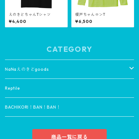
えのきどちゃんTシャツ
榎戸ちゃんロンT
¥4,400
¥6,500
CATEGORY
NaNaえのきどgoods
wear
Reptile
HOME goods
BACHIKORI！BAN！BAN！
商品一覧に戻る