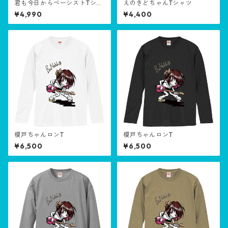
君も今日からベーシストTシャ
えのきどちゃんTシャツ
ツ
¥4,990
¥4,400
榎戸ちゃんロンT
榎戸ちゃんロンT
¥6,500
¥6,500