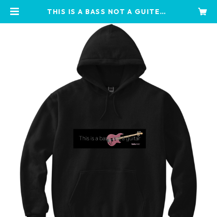
THIS IS A BASS NOT A GUITER |
NaNaえのきど