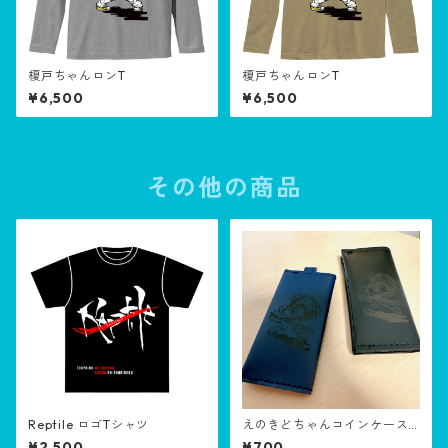
榎戸ちゃんロンT
榎戸ちゃんロンT
¥6,500
¥6,500
その他の商品
Reptile ロゴTシャツ
えのきどちゃんコインケース
細！
¥2,500
¥700